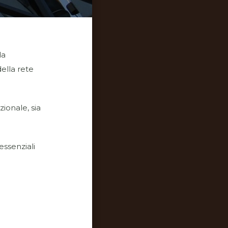
da
ella rete
ionale, sia
essenziali
o web utilizza i
cookies