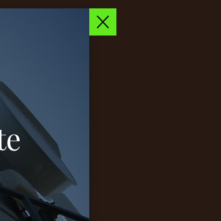
BECOME
te