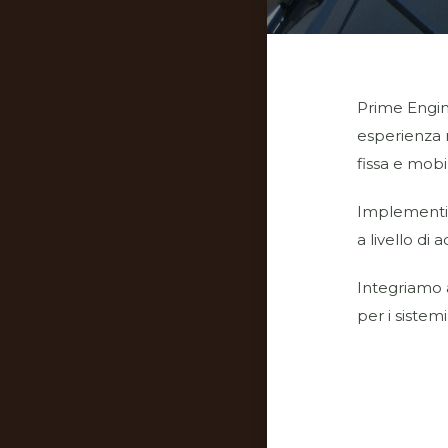
Prime Engin
esperienza n
fissa e mobi
Implementiam
a livello di 
Integriamo a
per i sistem